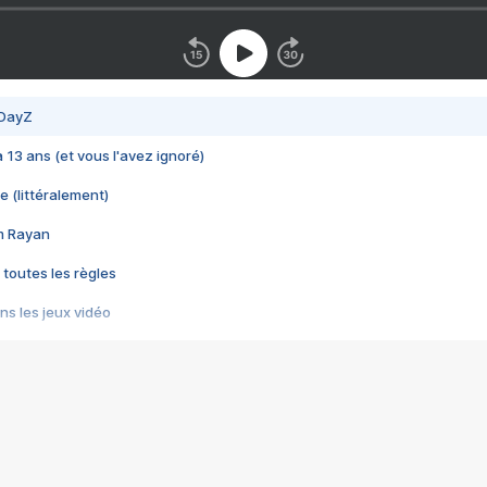
 DayZ
 a 13 ans (et vous l'avez ignoré)
e (littéralement)
im Rayan
 toutes les règles
s les jeux vidéo
us choquant de Rockstar ? - Le scandale BULLY
e plus moche de Steam
du RÊVE tourne au CAUCHEMAR
pendant 8 heures