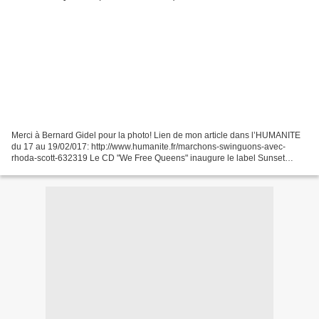
Merci à Bernard Gidel pour la photo! Lien de mon article dans l’HUMANITE
du 17 au 19/02/017: http://www.humanite.fr/marchons-swinguons-avec-
rhoda-scott-632319 Le CD "We Free Queens" inaugure le label Sunset
Records. Avec Sophie Alour (sax), Lisa Cat-Berro,...