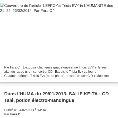
Par Fara C. : L’exquise chanteuse guadeloupéenne Tricia EVY et le très
attendu rappe ur en concert et CD ! Exquisité Tricia Evy La jeune
Guadeloupéenne T ricia Evy (notre photo) , tresse, en son C D « Meet me »,
jazz, chanson française, legs antillais,...
Dans l’HUMA du 29/01/2013, SALIF KEITA : CD
Talé, potion électro-mandingue
Publié le 04/02/2013 à 14:34
Par
Fara C.