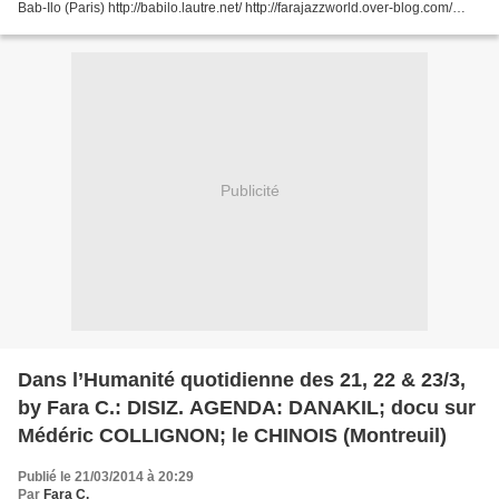
Bab-Ilo (Paris) http://babilo.lautre.net/ http://farajazzworld.over-blog.com/
https://www.facebook.com/faracnews...
Publicité
Dans l’Humanité quotidienne des 21, 22 & 23/3,
by Fara C.: DISIZ. AGENDA: DANAKIL; docu sur
Médéric COLLIGNON; le CHINOIS (Montreuil)
Publié le 21/03/2014 à 20:29
Par
Fara C.