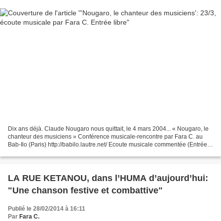
Dix ans déjà. Claude Nougaro nous quittait, le 4 mars 2004... « Nougaro, le
chanteur des musiciens » Conférence musicale-rencontre par Fara C. au
Bab-Ilo (Paris) http://babilo.lautre.net/ Ecoute musicale commentée (Entrée
libre) 9 rue du Baigneur 75018,...
LA RUE KETANOU, dans l’HUMA d’aujourd’hui:
"Une chanson festive et combattive"
Publié le 28/02/2014 à 16:11
Par
Fara C.